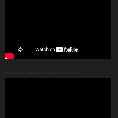
Μπακατσάκης Μιχάλης - Με ενούς την κόρη