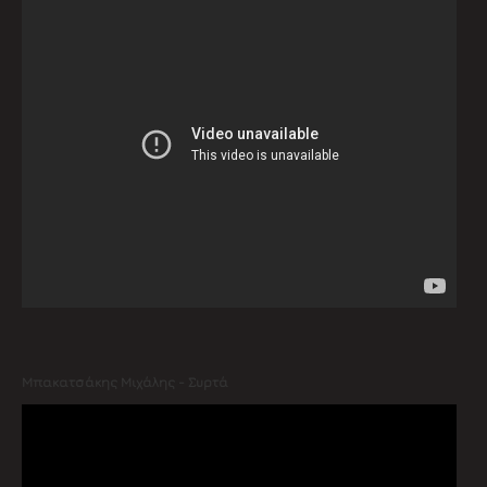
Μπακατσάκης Μιχάλης - Συρτά