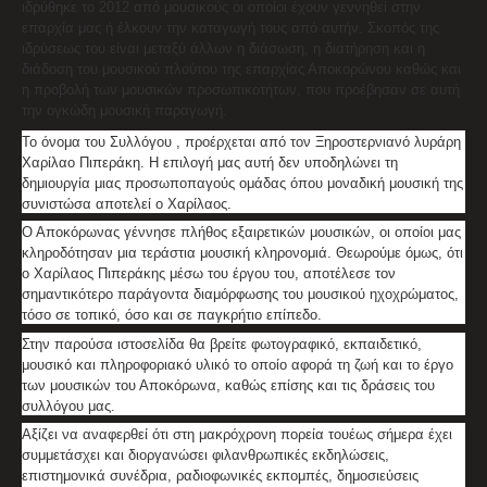
ιδρύθηκε το 2012 από μουσικούς οι οποίοι έχουν γεννηθεί στην
επαρχία μας ή έλκουν την καταγωγή τους από αυτήν. Σκοπός της
ιδρύσεως του είναι μεταξύ άλλων η διάσωση, η διατήρηση και η
διάδοση του μουσικού πλούτου της επαρχίας Αποκορώνου καθώς και
η προβολή των μουσικών προσωπικοτήτων, που προέβησαν σε αυτή
την ογκώδη μουσική παραγωγή.
Το όνομα του Συλλόγου , προέρχεται από τον Ξηροστερνιανό λυράρη
Χαρίλαο Πιπεράκη. Η επιλογή μας αυτή δεν υποδηλώνει τη
δημιουργία μιας προσωποπαγούς ομάδας όπου μοναδική μουσική της
συνιστώσα αποτελεί ο Χαρίλαος.
Ο Αποκόρωνας γέννησε πλήθος εξαιρετικών μουσικών, οι οποίοι μας
κληροδότησαν μια τεράστια μουσική κληρονομιά. Θεωρούμε όμως, ότι
ο Χαρίλαος Πιπεράκης μέσω του έργου του, αποτέλεσε τον
σημαντικότερο παράγοντα διαμόρφωσης του μουσικού ηχοχρώματος,
τόσο σε τοπικό, όσο και σε παγκρήτιο επίπεδο.
Στην παρούσα ιστοσελίδα θα βρείτε φωτογραφικό, εκπαιδετικό,
μουσικό και πληροφοριακό υλικό το οποίο αφορά τη ζωή και το έργο
των μουσικών του Αποκόρωνα, καθώς επίσης και τις δράσεις του
συλλόγου μας.
Αξίζει να αναφερθεί ότι στη μακρόχρονη πορεία τουέως σήμερα έχει
συμμετάσχει και διοργανώσει φιλανθρωπικές εκδηλώσεις,
επιστημονικά συνέδρια, ραδιοφωνικές εκπομπές, δημοσιεύσεις