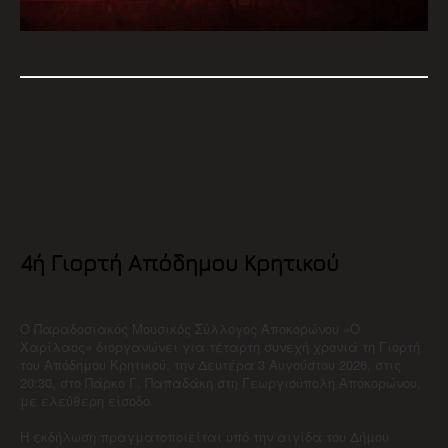
4ή Γιορτή Απόδημου Κρητικού
Ο Παραδοσιακός Μουσικός Σύλλογος Αποκορώνου «Ο
Χαρίλαος» διοργανώνει για τέταρτη συνεχή χρονιά τη Γιορτή
του Απόδημου Κρητικού, την Δευτέρα 3 Αυγούστου 2026, στις
20:30, στο Πάρκο Γ. Παπαδάκη στη Γεωργιούπολη Αποκορώνου,
με ελεύθερη είσοδο.
Η εκδήλωση πραγματοποιείται υπό την αιγίδα του Δήμου