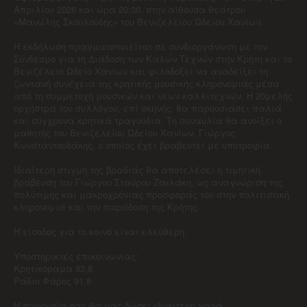
Απριλίου 2026 και ώρα 20:30, στην αίθουσα θεάτρου
«Μανώλης Σκουλούδης» του Βενιζελείου Ωδείου Χανίων.
Η εκδήλωση πραγματοποιείται σε συνδιοργάνωση με τον
Σύνδεσμο για τη Διάδοση των Καλών Τεχνών στην Κρήτη και το
Βενιζέλειο Ωδείο Χανίων και φιλοδοξεί να αναδείξει τη
ζωντανή συνέχεια της κρητικής μουσικής κληρονομιάς μέσα
από τη συμμετοχή μουσικών και νέων καλλιτεχνών. Η 20μελής
ορχήστρα του συλλόγου, επί σκηνής, θα παρουσιάσει παλιά
και σύγχρονα κρητικά τραγούδια. Τη συναυλία θα ανοίξει ο
μαθητής του Βενιζελείου Ωδείου Χανίων, Γιώργος
Κωνσταντουδάκης, ο οποίος έχει βραβευτεί με υποτροφία.
Ιδιαίτερη στιγμή της βραδιάς θα αποτελέσει η τιμητική
βράβευση του Γιώργου Σταύρου Ζουλάκη, ως αναγνώριση της
πολύτιμης και μακροχρόνιας προσφοράς του στην πολιτιστική
κληρονομιά και την παράδοση της Κρήτης.
Η είσοδος για το κοινό είναι ελεύθερη.
Υποστηρικτές επικοινωνίας:
Κρητικόραμα 93,8
Ράδιο Φάρος 91,8
Η παρουσία σας θα μας δώσει ιδιαίτερη χαρά.