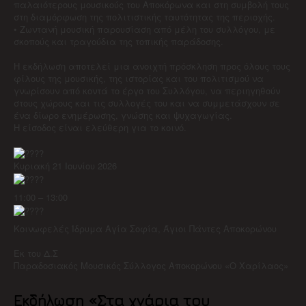
παλαιότερους μουσικούς του Αποκόρωνα και στη συμβολή τους
στη διαμόρφωση της πολιτιστικής ταυτότητας της περιοχής.
• Ζωντανή μουσική παρουσίαση από μέλη του συλλόγου, με
σκοπούς και τραγούδια της τοπικής παράδοσης.
Η εκδήλωση αποτελεί μια ανοιχτή πρόσκληση προς όλους τους
φίλους της μουσικής, της ιστορίας και του πολιτισμού να
γνωρίσουν από κοντά το έργο του Συλλόγου, να περιηγηθούν
στους χώρους και τις συλλογές του και να συμμετάσχουν σε
ένα δίωρο ενημέρωσης, γνώσης και ψυχαγωγίας.
Η είσοδος είναι ελεύθερη για το κοινό.
Κυριακή 21 Ιουνίου 2026
11:00 – 13:00
Κοινωφελές Ίδρυμα Αγία Σοφία, Άγιοι Πάντες Αποκορώνου
Εκ του Δ.Σ
Παραδοσιακός Μουσικός Σύλλογος Αποκορώνου «Ο Χαρίλαος»
Eκδήλωση «Στα χνάρια του