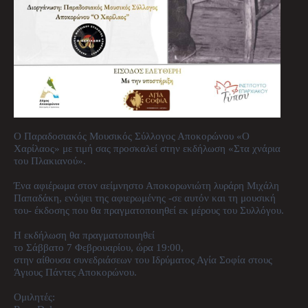
Ο Παραδοσιακός Μουσικός Σύλλογος Αποκορώνου «Ο
Χαρίλαος» με τιμή σας προσκαλεί στην εκδήλωση «Στα χνάρια
του Πλακιανού».
Ένα αφιέρωμα στον αείμνηστο Αποκορωνιώτη λυράρη Μιχάλη
Παπαδάκη, ενόψει της αφιερωμένης -σε αυτόν και τη μουσική
του- έκδοσης που θα πραγματοποιηθεί εκ μέρους του Συλλόγου.
Η εκδήλωση θα πραγματοποιηθεί
το Σάββατο 7 Φεβρουαρίου, ώρα 19:00,
στην αίθουσα συνεδριάσεων του Ιδρύματος Αγία Σοφία στους
Άγιους Πάντες Αποκορώνου.
Ομιλητές: