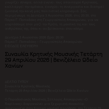
γνωρίζει σύνορα, αλλά ενώνει τους απανταχού Κρητικούς,
καλλιεργεί την ομόνοια, ενισχύει τη συνεργασία και διατηρεί
ζωντανή την κοινή μας πολιτιστική κληρονομιά. Σας
περιμένουμε τη Δευτέρα 3 Αυγούστου 2026, στις 20:30, στο
Πάρκο Γ. Παπαδάκη στη Γεωργιούπολη Αποκορώνου, για να
γιορτάσουμε όλοι μαζί την Κρήτη, τη μουσική της και τους
ανθρώπους της, όπου κι αν βρίσκονται στον κόσμο.
Δευτέρα 3 Αυγούστου 2026 Ώρα: 20:30
Πάρκο Γ. Παπαδάκη – Γεωργιούπολη Αποκορώνου
ΕΙΣΟΔΟΣ ΕΛΕΥΘΕΡΗ
Συναυλία Κρητικής Μουσικής Τετάρτη
29 Απριλίου 2026 | Βενιζέλειο Ωδείο
Χανίων
ΔΕΛΤΙΟ ΤΥΠΟΥ
Συναυλία Κρητικής Μουσικής
Τετάρτη 29 Απριλίου 2026 | Βενιζέλειο Ωδείο Χανίων
Ο Παραδοσιακός Μουσικός Σύλλογος Αποκορώνου «Ο
Χαρίλαος» διοργανώνει μια ξεχωριστή συναυλία
αφιερωμένη στην Κρητική μουσική παράδοση, την Τετάρτη 29