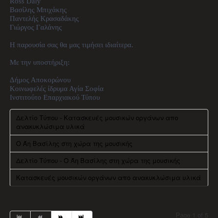
Ross Daly
Βασίλης Μπιχάκης
Παντελής Κρασαδάκης
Γιώργος Γαλάνης
Η παρουσία σας θα μας τιμήσει ιδιαίτερα.
Με την υποστήριξη:
Δήμος Αποκορώνου
Κοινωφελές ίδρυμα Αγία Σοφία
Ινστιτούτο Επαρχιακού Τύπου
Δελτίο Τύπου - Κατασκευές μουσικών οργάνων απο
ανακυκλώσιμα υλικά
Ο Άη Βασίλης στη χώρα της μουσικής
Δελτίο Τύπου - Ο Άη Βασίλης στη χώρα της μουσικής
Κατασκευές μουσικών οργάνων απο ανακυκλώσιμα υλικά
Page 1 of 5