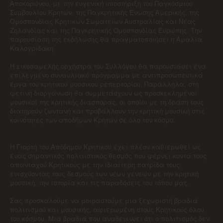
Αποκορώνου, με την ευγενική υποστήριξη του Παγκόσμιου
Συμβουλίου Κρητών, της Παγκρητικής Ένωσης Αμερικής, της
Ομοσπονδίας Κρητικών Σωματείων Αυστραλίας και Νέας
Ζηλανδίας και της Παγκρητικής Ομοσπονδίας Ευρώπης. Την
παρουσίαση της εκδήλωσης θα πραγματοποιήσει η Αμαλία
Καλογριδάκη.
Η εικοσαμελής ορχήστρα του Συλλόγου θα παρουσιάσει ένα
επιλεγμένο συναυλιακό πρόγραμμα με αντιπροσωπευτικά
έργα του κρητικού μουσικού ρεπερτορίου. Παράλληλα, στη
φετινή διοργάνωση θα συμμετάσχουν ως προσκεκλημένοι
μουσικοί της κρητικής διασποράς, οι οποίοι με τη δράση τους
διατηρούν ζωντανή και προβάλλουν την κρητική μουσική στις
κοινότητες των αποδήμων Κρητών σε όλο τον κόσμο.
Η Γιορτή του Απόδημου Κρητικού έχει πλέον καθιερωθεί ως
ένας σημαντικός πολιτιστικός θεσμός που φέρνει κοντά τους
απανταχού Κρητικούς με την ιδιαίτερη πατρίδα τους,
ενισχύοντας τους δεσμούς των νέων γενεών με την κρητική
μουσική, την ιστορία και τις παραδόσεις του τόπου μας.
Σας προσκαλούμε να μοιραστούμε μια ξεχωριστή βραδιά
πολιτισμού και μουσικής, αφιερωμένη στους Κρητικούς όλου
του κόσμου. Μια βραδιά που αναδεικνύει ότι ο πολιτισμός δεν