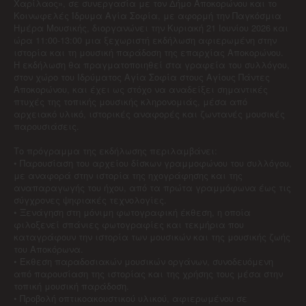
Χαρίλαος», σε συνεργασία με τον Δήμο Αποκορώνου και το
Κοινωφελές Ίδρυμα Αγία Σοφία, με αφορμή την Παγκόσμια
Ημέρα Μουσικής, διοργανώνει την Κυριακή 21 Ιουνίου 2026 και
ώρα 11:00-13:00 μια ξεχωριστή εκδήλωση αφιερωμένη στην
ιστορία και τη μουσική παράδοση της επαρχίας Αποκορώνου.
Η εκδήλωση θα πραγματοποιηθεί στα γραφεία του συλλόγου,
στον χώρο του Ιδρύματος Αγία Σοφία στους Αγίους Πάντες
Αποκορώνου, και έχει ως στόχο να αναδείξει σημαντικές
πτυχές της τοπικής μουσικής κληρονομιάς, μέσα από
αρχειακό υλικό, ιστορικές αναφορές και ζωντανές μουσικές
παρουσιάσεις.
Το πρόγραμμα της εκδήλωσης περιλαμβάνει:
• Παρουσίαση του αρχείου δίσκων γραμμοφώνου του συλλόγου,
με αναφορά στην ιστορία της ηχογράφησης και της
αναπαραγωγής του ήχου, από τα πρώτα γραμμόφωνα έως τις
σύγχρονες ψηφιακές τεχνολογίες.
• Ξενάγηση στη μόνιμη φωτογραφική έκθεση, η οποία
φιλοξενεί σπάνιες φωτογραφίες και τεκμήρια που
καταγράφουν την ιστορία των μουσικών και της μουσικής ζωής
του Αποκόρωνα.
• Έκθεση παραδοσιακών μουσικών οργάνων, συνοδευόμενη
από παρουσίαση της ιστορίας και της χρήσης τους μέσα στην
τοπική μουσική παράδοση.
• Προβολή οπτικοακουστικού υλικού, αφιερωμένου σε