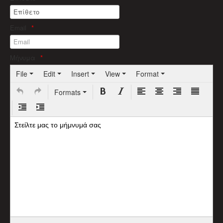
Email
Μήνυμα
File
Edit
Insert
View
Format
Formats