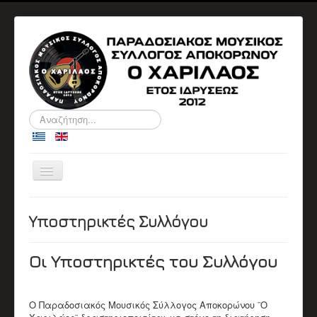
Αναζήτηση...
Εναλλαγή
πλοήγησης
ΑΡΧΙΚΉ
Ο ΣΎΛΛΟΓΟΣ
Υποστηρικτές Συλλόγου
ΠΛΗΡΟΦΟΡΙΕΣ
ΔΙΟΙΚΗΤΙΚΑ ΣΥΜΒΟΥΛΙΑ
ΑΝΑΚΟΙΝΩΣΕΙΣ
Οι Υποστηρικτές του Συλλόγου
ΕΚΔΗΛΏΣΕΙΣ
Αρχείο Εκδηλώσεων
Ημερολόγιο
ΒΙΟΓΡΑΦΙΚΆ
Ο Παραδοσιακός Μουσικός Σύλλογος Αποκορώνου ¨Ο
Βιογραφικά Μελών