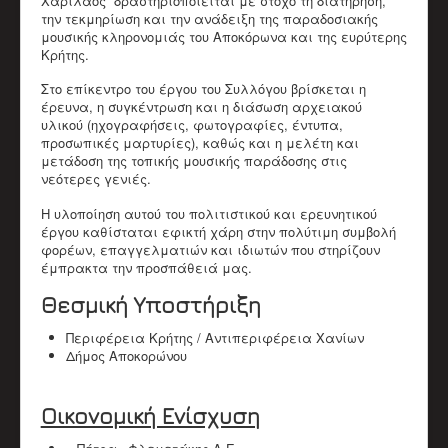
Χαριλάος¨ δραστηριοποιείται με στόχο τη διατήρηση,
Παλαιοί Μουσικοί
την τεκμηρίωση και την ανάδειξη της παραδοσιακής
ΒΙΝΤΕΟ
μουσικής κληρονομιάς του Αποκόρωνα και της ευρύτερης
Π.Μ. Σύλλογος Αποκορώνου "Ο Χαρίλαος"
Κρήτης.
Χαρίλαος Πιπεράκης
Παπαδάκης Μιχάλης (Πλακιανός)
Στο επίκεντρο του έργου του Συλλόγου βρίσκεται η
Καπόκης Δημήτρης
έρευνα, η συγκέντρωση και η διάσωση αρχειακού
Καντέρης Γεώργιος (Καντερογιώργης)
υλικού (ηχογραφήσεις, φωτογραφίες, έντυπα,
Παπαδάκη Ασπασία & Παύλος
προσωπικές μαρτυρίες), καθώς και η μελέτη και
Κολιακουδάκης Νικος
μετάδοση της τοπικής μουσικής παράδοσης στις
Κουρκουνάκης Εμμανουήλ
νεότερες γενιές.
Μπακατσάκης Μιχάλης
Διάφορα Video
Η υλοποίηση αυτού του πολιτιστικού και ερευνητικού
ΈΡΕΥΝΑ
έργου καθίσταται εφικτή χάρη στην πολύτιμη συμβολή
Βιβλιογραφικό Υλικό
φορέων, επαγγελματιών και ιδιωτών που στηρίζουν
Ερευνητικό υλικό
έμπρακτα την προσπάθειά μας.
Άρθρα
Θεσμική Υποστήριξη
ΕΚΠΑΙΔΕΥΤΙΚΌ ΈΡΓΟ
Δράσεις
Περιφέρεια Κρήτης / Αντιπεριφέρεια Χανίων
Υλικό
Δήμος Αποκορώνου
ΥΠΟΣΤΗΡΙΚΤΈΣ ΣΥΛΛΌΓΟΥ
ΣΤΗΡΊΞΕΤΕ ΤΟΝ ΣΎΛΛΟΓΟ
ΕΠΙΚΟΙΝΩΝΊΑ
Οικονομική Ενίσχυση