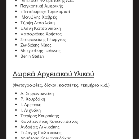
«Πέτρα» Φλεμετάκης Α.Ε.
Παγκρητική Αμερικής
«Πατσούρος» Τυροκομικά
Μανώλης Χαβρές
Τέρψη Ατσαλάκη
Ελένη Κατσανικάκη
Φασαράκης Χρήστος
Στεφανάκης Γεώργιος
Ζωιδάκης Νίκος
Μπερτάκης Ιωάννης
Berlin Stefan
Δωρεά Αρχειακού Υλικού
(Φωτογραφίες, δίσκοι, κασσέτες, τεκμήρια κ.ά.)
Δ. Σηφαντωνάκη
Ρ. Χουρδάκη
Ι. Αρετάκη
Ι. Λιχνάκη
Σταύρος Κουρούσης
Κωνσταντίνος Κοπανιτσάνος
Ανδρέας Λιλικάκης
Γιώργης Γαλανάκης
Δημήτρης Κολιακουδάκης