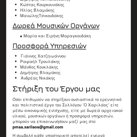
Κώστας Κουρκουνάκης
Ηλίας Βλαμάκης
ΜανώληςΤσικουδάκης
Δωρεά Μουσικών Οργάνων
● Μαρία και Ειρήνη Μαραγκουδάκη
Προσφορά Υπηρεσιών
Γιάννης Χατζηιωάννου
Ραφαήλ Τρουλάκης
Μάνθος Κουκλάκης
Δημήτρης Βλαμάκης
Ανδρέας Νικάκης
Στήριξη του Έργου μας
Όσοι επιθυμούν να στηρίξουν ουσιαστικά το ερευνητικό
και πολιτιστικό έργο του Συλλόγου ¨Ο Χαριλάος¨ είτε
μέσω οικονομικής ενίσχυσης, είτε με δωρεά αρχειακού
υλικού, μουσικών οργάνων ή προσφορά υπηρεσιών,
μπορούν να επικοινωνήσουν μαζί μας στο:
pmsa.xarilaos@gmail.com
Η συμβολή κάθε υποστηρικτή αποτελεί ενεργό