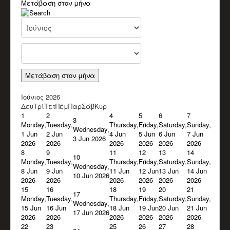
Μετάβαση στον μήνα
Παλαιοί Μουσικοί
ΒΙΝΤΕΟ
Π.Μ. Σύλλογος Αποκορώνου "Ο Χαρίλαος"
Χαρίλαος Πιπεράκης
Παπαδάκης Μιχάλης (Πλακιανός)
Καπόκης Δημήτρης
Καντέρης Γεώργιος (Καντερογιώργης)
Παπαδάκη Ασπασία & Παύλος
Μετάβαση στον μήνα
Κολιακουδάκης Νικος
Κουρκουνάκης Εμμανουήλ
Ιούνιος 2026
Μπακατσάκης Μιχάλης
Δευ
Τρί
Τετ
Πέμ
Παρ
Σάβ
Κυρ
Διάφορα Video
1
2
4
5
6
7
ΈΡΕΥΝΑ
3
Monday,
Tuesday,
Thursday,
Friday,
Saturday,
Sunday,
Βιβλιογραφικό Υλικό
Wednesday,
1 Jun
2 Jun
4 Jun
5 Jun
6 Jun
7 Jun
Ερευνητικό υλικό
3 Jun 2026
2026
2026
2026
2026
2026
2026
Άρθρα
8
9
11
12
13
14
ΕΚΠΑΙΔΕΥΤΙΚΌ ΈΡΓΟ
10
Monday,
Tuesday,
Thursday,
Friday,
Saturday,
Sunday,
Δράσεις
Wednesday,
8 Jun
9 Jun
11 Jun
12 Jun
13 Jun
14 Jun
Υλικό
10 Jun 2026
2026
2026
2026
2026
2026
2026
ΥΠΟΣΤΗΡΙΚΤΈΣ ΣΥΛΛΌΓΟΥ
15
16
18
19
20
21
ΣΤΗΡΊΞΕΤΕ ΤΟΝ ΣΎΛΛΟΓΟ
17
Monday,
Tuesday,
Thursday,
Friday,
Saturday,
Sunday,
ΕΠΙΚΟΙΝΩΝΊΑ
Wednesday,
15 Jun
16 Jun
18 Jun
19 Jun
20 Jun
21 Jun
17 Jun 2026
2026
2026
2026
2026
2026
2026
22
23
25
26
27
28