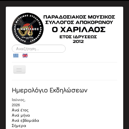
Αναζήτηση...
Εναλλαγή
πλοήγησης
ΑΡΧΙΚΉ
Ο ΣΎΛΛΟΓΟΣ
Ημερολόγιο Εκδηλώσεων
ΠΛΗΡΟΦΟΡΙΕΣ
ΔΙΟΙΚΗΤΙΚΑ ΣΥΜΒΟΥΛΙΑ
Ιούνιος,
ΑΝΑΚΟΙΝΩΣΕΙΣ
2026
ΕΚΔΗΛΏΣΕΙΣ
Ανά έτος
Αρχείο Εκδηλώσεων
Ανά μήνα
Ημερολόγιο
Ανά εβδομάδα
ΒΙΟΓΡΑΦΙΚΆ
Σήμερα
Βιογραφικά Μελών