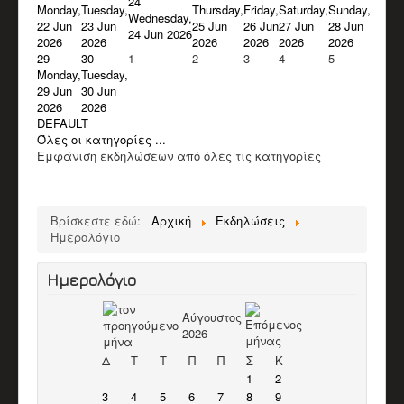
24
Monday,
Tuesday,
Thursday,
Friday,
Saturday,
Sunday,
Wednesday,
22 Jun
23 Jun
25 Jun
26 Jun
27 Jun
28 Jun
24 Jun 2026
2026
2026
2026
2026
2026
2026
29
30
1
2
3
4
5
Monday,
Tuesday,
29 Jun
30 Jun
2026
2026
DEFAULT
Όλες οι κατηγορίες ...
Εμφάνιση εκδηλώσεων από όλες τις κατηγορίες
Βρίσκεστε εδώ:
Αρχική
Εκδηλώσεις
Ημερολόγιο
Ημερολόγιο
Αύγουστος
2026
Δ
Τ
Τ
Π
Π
Σ
Κ
1
2
3
4
5
6
7
8
9