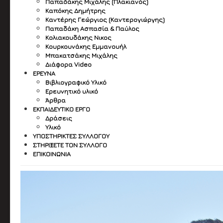
Παπαδάκης Μιχάλης (Πλακιανός)
Καπόκης Δημήτρης
Καντέρης Γεώργιος (Καντερογιώργης)
Παπαδάκη Ασπασία & Παύλος
Κολιακουδάκης Νικος
Κουρκουνάκης Εμμανουήλ
Μπακατσάκης Μιχάλης
Διάφορα Video
ΈΡΕΥΝΑ
Βιβλιογραφικό Υλικό
Ερευνητικό υλικό
Άρθρα
ΕΚΠΑΙΔΕΥΤΙΚΌ ΈΡΓΟ
Δράσεις
Υλικό
ΥΠΟΣΤΗΡΙΚΤΈΣ ΣΥΛΛΌΓΟΥ
ΣΤΗΡΊΞΕΤΕ ΤΟΝ ΣΎΛΛΟΓΟ
ΕΠΙΚΟΙΝΩΝΊΑ