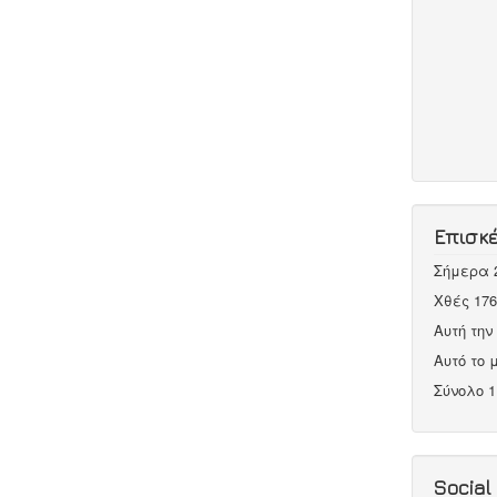
Επισκ
Σήμερα
Χθές
176
Αυτή τη
Αυτό το
Σύνολο
1
Social