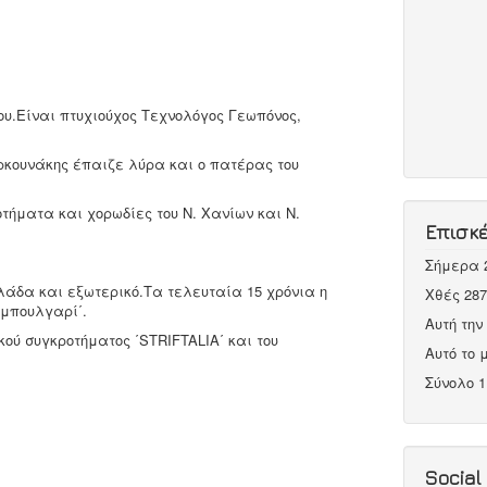
ου.Είναι πτυχιούχος Τεχνολόγος Γεωπόνος,
ρκουνάκης έπαιζε λύρα και ο πατέρας του
τήματα και χορωδίες του Ν. Χανίων και Ν.
Επισκ
Σήμερα
λάδα και εξωτερικό.Τα τελευταία 15 χρόνια η
Χθές
287
΄μπουλγαρί΄.
Αυτή τη
ύ συγκροτήματος ΄STRIFTALIA΄ και του
Αυτό το
Σύνολο
1
Social