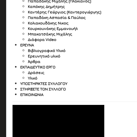
Παπαδάκης Μιχάλης (Πλακιανός)
Καπόκης Δημήτρης
Καντέρης Γεώργιος (Καντερογιώργης)
Παπαδάκη Ασπασία & Παύλος
Κολιακουδάκης Νικος
Κουρκουνάκης Εμμανουήλ
Μπακατσάκης Μιχάλης
Διάφορα Video
ΈΡΕΥΝΑ
Βιβλιογραφικό Υλικό
Ερευνητικό υλικό
Άρθρα
ΕΚΠΑΙΔΕΥΤΙΚΌ ΈΡΓΟ
Δράσεις
Υλικό
ΥΠΟΣΤΗΡΙΚΤΈΣ ΣΥΛΛΌΓΟΥ
ΣΤΗΡΊΞΕΤΕ ΤΟΝ ΣΎΛΛΟΓΟ
ΕΠΙΚΟΙΝΩΝΊΑ