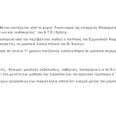
1984 και κατάγεται από το χωριό Λικοτιναρά της επαρχίας Αποκορών
ών και ανθοκομίας΄΄ του Α.Τ.Ε.Ι Κρήτης.
 οικογενειακό του περιβάλλον, καθώς ο παππούς του Εμμανουήλ Κου
εκαετίες τα μουσικά λαϊκά πάλκα του Ν. Χανίων.
ησε σε ηλικία 17 χρονών παίζοντας λαϊκή κιθάρα σε μουσικά συγκρο
ες, θέατρα, μουσικές εκδηλώσεις, ταβέρνες, πανηγύρια κ.α σε Ελ
ί στη μελέτη και μάθηση του λαγούτου και του κρητικού ταμπουρα ή 
ων τραγουδιών ενώ παράλληλα αποτελεί ενεργό μέλος του μουσικο