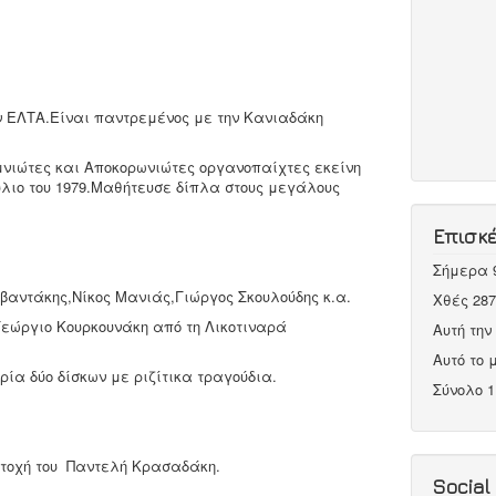
ν ΕΛΤΑ.Είναι παντρεμένος με την Κανιαδάκη
μνιώτες και Αποκορωνιώτες οργανοπαίχτες εκείνη
ούλιο του 1979.Μαθήτευσε δίπλα στους μεγάλους
Επισκ
Σήμερα
αντάκης,Νίκος Μανιάς,Γιώργος Σκουλούδης κ.α.
Χθές
287
Γεώργιο Κουρκουνάκη από τη Λικοτιναρά
Αυτή τη
Αυτό το
ία δύο δίσκων με ριζίτικα τραγούδια.
Σύνολο
1
μετοχή του Παντελή Κρασαδάκη.
Social