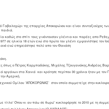
ιό Γαβαλοχώρι της επαρχίας Αποκορώνου και είναι συνταξιούχος τω
 παιδιά.
ία καθώς στο σπίτι τους γινόντουσαν γλέντια και παρέες απο Ρεθε
 1977 σε ηλικία 18 ετών ενώ στο πρώτο του γλέντι εμφανίστηκε τον Ι
ιανό ενώ επηρεάστηκε πολύ απο τον Θανάση
άκη.
ες όπως ο Πέτρος Καρμπαδάκης, Μιχάλης Τζουγανάκης,Ανδρέας Βαρβ
ιά οργάνων στα Χανιά και κράτησε περίπου 30 χρόνια ήταν με τον 
την Αμερική.
χνικού Ομίλου ¨ΑΠΟΚΟΡΩΝΑΣ¨ στον οποίο συμμετείχε στην κυκλοφορ
με τίτλο¨ Όπου κι αν πάω σε θωρώ¨ κυκλοφόρησε το 2010 με τη συμ
υσικού συλλόγου Αποκορώνου¨Ο ΧΑΡΙΛΑΟΣ¨