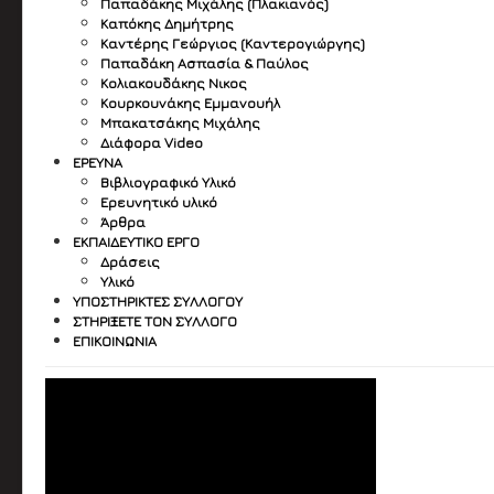
Παπαδάκης Μιχάλης (Πλακιανός)
Καπόκης Δημήτρης
Καντέρης Γεώργιος (Καντερογιώργης)
Παπαδάκη Ασπασία & Παύλος
Κολιακουδάκης Νικος
Κουρκουνάκης Εμμανουήλ
Μπακατσάκης Μιχάλης
Διάφορα Video
ΈΡΕΥΝΑ
Βιβλιογραφικό Υλικό
Ερευνητικό υλικό
Άρθρα
ΕΚΠΑΙΔΕΥΤΙΚΌ ΈΡΓΟ
Δράσεις
Υλικό
ΥΠΟΣΤΗΡΙΚΤΈΣ ΣΥΛΛΌΓΟΥ
ΣΤΗΡΊΞΕΤΕ ΤΟΝ ΣΎΛΛΟΓΟ
ΕΠΙΚΟΙΝΩΝΊΑ