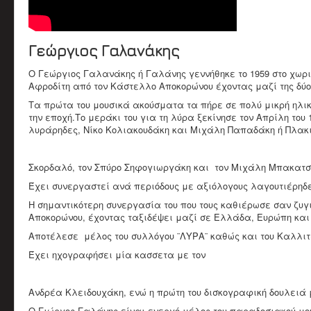
Γεώργιος Γαλανάκης
Ο Γεώργιος Γαλανάκης ή Γαλάνης γεννήθηκε το 1959 στο χωρ
Αφροδίτη από τον Κάστελλο Αποκορώνου έχοντας μαζί της δύο
Τα πρώτα του μουσικά ακούσματα τα πήρε σε πολύ μικρή ηλικ
την εποχή.Το μεράκι του για τη λύρα ξεκίνησε τον Απρίλη του
λυράρηδες, Νίκο Κολιακουδάκη και Μιχάλη Παπαδάκη ή Πλακ
Σκορδαλό, τον Σπύρο Σηφογιωργάκη και τον Μιχάλη Μπακατσ
Έχει συνεργαστεί ανά περιόδους με αξιόλογους λαγουτιέρηδ
Η σημαντικότερη συνεργασία του που τους καθιέρωσε σαν ζυγ
Αποκορώνου, έχοντας ταξιδέψει μαζί σε Ελλάδα, Ευρώπη και 
Αποτέλεσε μέλος του συλλόγου ¨ΛΥΡΑ¨ καθώς και του Καλλιτε
Έχει ηχογραφήσει μία κασσετα με τον
Ανδρέα Κλειδουχάκη, ενώ η πρώτη του δισκογραφική δουλειά 
Ο Γιώργος Γαλάνης είναι ενεργό μέλος του παραδοσιακού μο