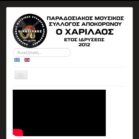
Αναζήτηση...
Εναλλαγή
πλοήγησης
ΑΡΧΙΚΉ
Ο ΣΎΛΛΟΓΟΣ
ΠΛΗΡΟΦΟΡΙΕΣ
ΔΙΟΙΚΗΤΙΚΑ ΣΥΜΒΟΥΛΙΑ
ΑΝΑΚΟΙΝΩΣΕΙΣ
ΕΚΔΗΛΏΣΕΙΣ
Αρχείο Εκδηλώσεων
Ημερολόγιο
ΒΙΟΓΡΑΦΙΚΆ
Βιογραφικά Μελών