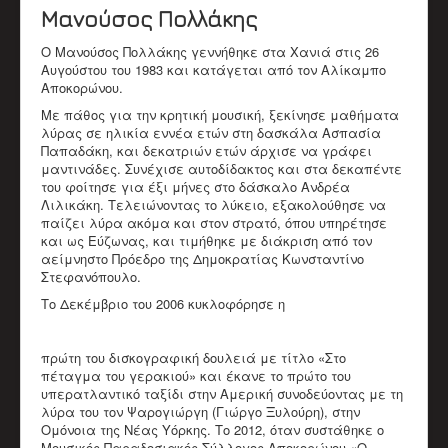
Μανούσος Πολλάκης
Παλαιοί Μουσικοί
ΒΙΝΤΕΟ
Ο Μανούσος Πολλάκης γεννήθηκε στα Χανιά στις 26
Π.Μ. Σύλλογος Αποκορώνου "Ο Χαρίλαος"
Αυγούστου του 1983 και κατάγεται από τον Αλίκαμπο
Χαρίλαος Πιπεράκης
Αποκορώνου.
Παπαδάκης Μιχάλης (Πλακιανός)
Καπόκης Δημήτρης
Με πάθος για την κρητική μουσική, ξεκίνησε μαθήματα
Καντέρης Γεώργιος (Καντερογιώργης)
λύρας σε ηλικία εννέα ετών στη δασκάλα Ασπασία
Παπαδάκη Ασπασία & Παύλος
Παπαδάκη, και δεκατριών ετών άρχισε να γράφει
Κολιακουδάκης Νικος
μαντινάδες. Συνέχισε αυτοδίδακτος και στα δεκαπέντε
Κουρκουνάκης Εμμανουήλ
του φοίτησε για έξι μήνες στο δάσκαλο Ανδρέα
Μπακατσάκης Μιχάλης
Λιλικάκη. Τελειώνοντας το λύκειο, εξακολούθησε να
Διάφορα Video
παίζει λύρα ακόμα και στον στρατό, όπου υπηρέτησε
ΈΡΕΥΝΑ
και ως Εύζωνας, και τιμήθηκε με διάκριση από τον
Βιβλιογραφικό Υλικό
αείμνηστο Πρόεδρο της Δημοκρατίας Κωνσταντίνο
Ερευνητικό υλικό
Στεφανόπουλο.
Άρθρα
Το Δεκέμβριο του 2006 κυκλοφόρησε η
ΕΚΠΑΙΔΕΥΤΙΚΌ ΈΡΓΟ
Δράσεις
Υλικό
πρώτη του δισκογραφική δουλειά με τίτλο «Στο
ΥΠΟΣΤΗΡΙΚΤΈΣ ΣΥΛΛΌΓΟΥ
πέταγμα του γερακιού» και έκανε το πρώτο του
ΣΤΗΡΊΞΕΤΕ ΤΟΝ ΣΎΛΛΟΓΟ
υπερατλαντικό ταξίδι στην Αμερική συνοδεύοντας με τη
ΕΠΙΚΟΙΝΩΝΊΑ
λύρα του τον Ψαρογιώργη (Γιώργο Ξυλούρη), στην
Ομόνοια της Νέας Υόρκης. Το 2012, όταν συστάθηκε ο
Μουσικός Παραδοσιακός Σύλλογος Αποκορώνου «Ο