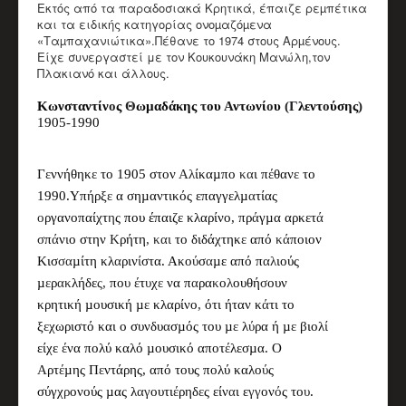
Εκτός από τα παραδοσιακά Κρητικά, έπαιζε ρεµπέτικα
και τα ειδικής κατηγορίας ονοµαζόµενα
«Ταµπαχανιώτικα».Πέθανε το 1974 στους Αρµένους.
Είχε συνεργαστεί με τον Κουκουνάκη Μανώλη,τον
Πλακιανό και άλλους.
Κωνσταντίν
ο
ς
Θ
ωµαδάκης
τ
ου
Α
ντωνί
ο
υ
(
Γ
λεντ
ο
ύσης
)
1905
-
1990
Γ
ε
ννήθηκ
ε
το 1905 στον
Αλ
ί
καµπο
κα
ι π
έ
θαν
ε
το
1990
.Υ
πήρξ
ε
α
ση
µαντικό
ς
επαγγελµ
α
τία
ς
ο
ργανοπαίχτ
η
ς
που έ
παιζε κλαρίνο
,
πρ
ά
γµα
αρκετ
ά
σ
π
ά
ν
ι
ο στην
Κ
ρήτη
,
και
το διδάχτηκ
ε
από
κά
ποιον
Κι
σ
σα
µίτη
κλ
α
ριν
ί
στα
.
Ακο
ύ
σ
α
µε
από
π
αλ
ιούς
µ
ε
ρ
ακ
λήδε
ς
,
πο
υ έ
τ
υ
χ
ε
να π
α
ρα
κ
ο
λ
ουθή
σ
ουν
κρητική µ
ουσική
µ
ε
κλαρίνο
,
ότι ήταν κ
ά
τι το
ξ
ε
χωριστό και ο
συνδυ
α
σµός
του µ
ε
λ
ύ
ρα ή
µ
ε
βιολ
ί
είχε
έ
να πολύ καλό µ
ουσικό
αποτ
έ
λεσµα
. Ο
Α
ρτ
έ
µης
Π
ε
ντάρης
, από τους πολύ καλο
ύ
ς
σύγχ
ρ
ονού
ς µας
λ
αγ
ουτι
έ
ρηδ
ε
ς
είν
α
ι ε
γγ
ον
ό
ς το
υ
.