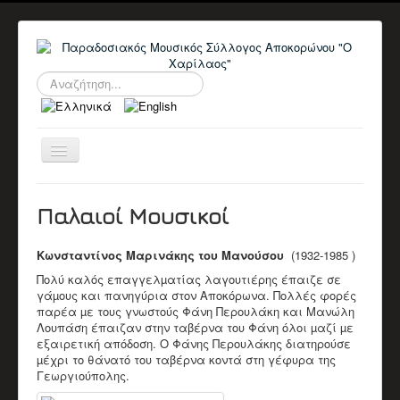
Αναζήτηση...
Εναλλαγή
πλοήγησης
ΑΡΧΙΚΉ
Ο ΣΎΛΛΟΓΟΣ
Παλαιοί Μουσικοί
ΠΛΗΡΟΦΟΡΙΕΣ
ΔΙΟΙΚΗΤΙΚΑ ΣΥΜΒΟΥΛΙΑ
ΑΝΑΚΟΙΝΩΣΕΙΣ
Κωνσταντίνος Μαρινάκης του Μανούσου
(1932-1985 )
ΕΚΔΗΛΏΣΕΙΣ
Πολύ καλός επαγγελµατίας λαγουτιέρης έπαιζε σε
Αρχείο Εκδηλώσεων
γάµους και πανηγύρια στον Αποκόρωνα. Πολλές φορές
Ημερολόγιο
παρέα µε τους γνωστούς Φάνη Περουλάκη και Μανώλη
ΒΙΟΓΡΑΦΙΚΆ
Λουπάση έπαιζαν στην ταβέρνα του Φάνη όλοι µαζί µε
Βιογραφικά Μελών
εξαιρετική απόδοση. Ο Φάνης Περουλάκης διατηρούσε
Παλαιοί Μουσικοί
µέχρι το θάνατό του ταβέρνα κοντά στη γέφυρα της
ΒΙΝΤΕΟ
Γεωργιούπολης.
Π.Μ. Σύλλογος Αποκορώνου "Ο Χαρίλαος"
Χαρίλαος Πιπεράκης