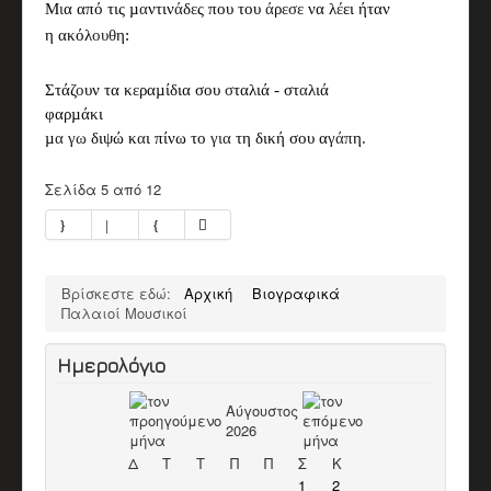
Μ
ι
α από τι
ς µ
α
ντιν
ά
δ
ε
ς
που του
ά
ρ
εσε
να λ
έ
ει ήταν
η ακόλ
ουθ
η
:
Στάζ
ο
υν τα
κ
ε
ραµίδια
σου
σ
ταλιά
-
στ
α
λιά
φαρµάκι
µ
α
γω
διψώ κ
α
ι πίνω το
για
τη δική σου α
γάπ
η
.
Σελίδα 5 από 12
Βρίσκεστε εδώ:
Αρχική
Βιογραφικά
Παλαιοί Μουσικοί
Ημερολόγιο
Αύγουστος
2026
Δ
Τ
Τ
Π
Π
Σ
Κ
1
2