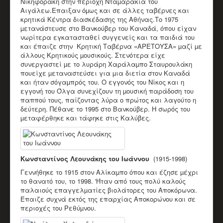
Nικήφoράκη στην περιοχή Νταµαράκια του
Αιγάλεω.Επαιξαν όµως και σε άλλες ταβέρνες και
κρητικά Κέντρα διασκέδασης της Αθήνας.Το 1975
µετανάστευσε στο Βανκούβερ του Καναδά, όπου είχαν
νωρίτερα εγκατασταθεί συγγενείς και τα παιδιά του
και έπαιζε στην Κρητική Ταβέρνα «ΑΡΕΤΟΥΣΑ» µαζί µε
άλλους Κρητικούς µουσικούς. Στενότερα είχε
συνεργαστεί µε το λυράρη Χαράλαµπο Σταυρουλάκη
πουείχε µεταναστεύσει για µια διετία στον Καναδά
και ήταν σόγαµπρός του. Ο εγγονός του Νίκος και η
εγγονή του Όλγα συνεχίζουν τη µουσική παράδοση του
παππού τους, παίζοντας λύρα ο πρώτος και λαγούτο η
δεύτερη. Πέθανε το 1995 στο Βανκούβερ. Η σωρός του
µεταφέρθηκε και τάφηκε στις Καλύβες.
Κωνσταντίνος Λεουνάκης του Ιωάννου
(1915-1998)
Γεννήθηκε το 1915 στον Αλίκαµπο όπου και έζησε µέχρι
το θανατό του, το 1998. 'Ήταν από τους πολύ καλούς
παλαιούς επαγγελµατίες βιολάτορες του Αποκόρωνα.
Έπαιζε συχνά εκτός της επαρχίας Αποκορώνου και σε
περιοχές του Ρεθύµνου.