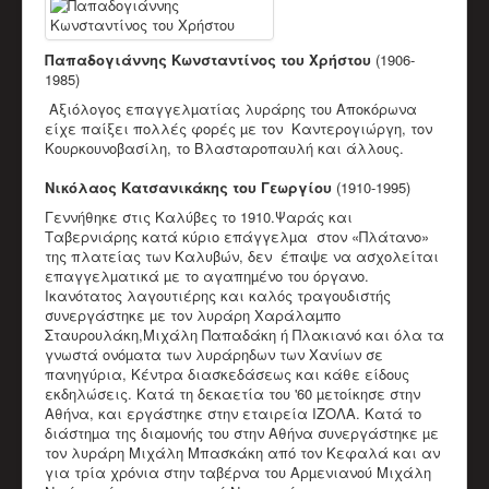
Παπαδάκης Μιχάλης (Πλακιανός)
Καπόκης Δημήτρης
Καντέρης Γεώργιος (Καντερογιώργης)
Παπαδογιάννης Κωνσταντίνος του Χρήστου
(1906-
Παπαδάκη Ασπασία & Παύλος
1985)
Κολιακουδάκης Νικος
Αξιόλογος επαγγελµατίας λυράρης του Αποκόρωνα
Κουρκουνάκης Εμμανουήλ
είχε παίξει πολλές φορές µε τον Καντερογιώργη, τον
Μπακατσάκης Μιχάλης
Κουρκουνοβασίλη, το Βλασταροπαυλή και άλλους.
Διάφορα Video
ΈΡΕΥΝΑ
Νικόλαος Κατσανικάκης του Γεωργίου
(1910-1995)
Βιβλιογραφικό Υλικό
Ερευνητικό υλικό
Γεννήθηκε στις Καλύβες το 1910.Ψαράς και
Άρθρα
Ταβερνιάρης κατά κύριο επάγγελµα στον «Πλάτανο»
ΕΚΠΑΙΔΕΥΤΙΚΌ ΈΡΓΟ
της πλατείας των Καλυβών, δεν έπαψε να ασχολείται
Δράσεις
επαγγελµατικά µε το αγαπηµένο του όργανο.
Υλικό
Ικανότατος λαγουτιέρης και καλός τραγουδιστής
ΥΠΟΣΤΗΡΙΚΤΈΣ ΣΥΛΛΌΓΟΥ
συνεργάστηκε µε τον λυράρη Χαράλαµπο
ΣΤΗΡΊΞΕΤΕ ΤΟΝ ΣΎΛΛΟΓΟ
Σταυρουλάκη,Μιχάλη Παπαδάκη ή Πλακιανό και όλα τα
ΕΠΙΚΟΙΝΩΝΊΑ
γνωστά ονόµατα των λυράρηδων των Χανίων σε
πανηγύρια, Κέντρα διασκεδάσεως και κάθε είδους
εκδηλώσεις. Κατά τη δεκαετία του '60 µετοίκησε στην
Αθήνα, και εργάστηκε στην εταιρεία ΙΖΟΛΑ. Κατά το
διάστηµα της διαµονής του στην Αθήνα συνεργάστηκε µε
τον λυράρη Μιχάλη Μπασκάκη από τον Κεφαλά και αν
για τρία χρόνια στην ταβέρνα του Αρµενιανού Μιχάλη