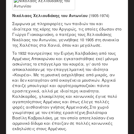
Νικόλαος Χελιουδάκης του Αντωνίου
(1905-1974)
Συµφωνα µε πληροφορίες των παιδιών του και
ιδιαίτερα της κόρης του Αργυρώς, τις οποίες έδωσαν στο
Γιώργο Γιακουµινάκη, ο πατέρας τους Χελιουδάκης
Νικόλαος του Αντωνίου, γεννήθηκε 10 1905 στη συνοικία
της Χαλέπας στα Χανιά, όπου και µεγάλωσε.
Το 1932 παντρεύτηκε την Ειρήνη Χαλβαδάκη από τους
Αρµένους Αποκορώνου και εγκαταστάθηκε εκεί µόνιµα
ασκώντας το επάγγελµα του κουρέα, γι' αυτό τον
αποκαλούσαν µε την επαγγελµατική του ιδιότητα
«Κουρέα». Με τη µουσική ασχολήθηκε από µικρός, αν
και δεν καταγόταν από οικογένεια µουσικών. Αρχικά
έπαιζε µπουλγαρί και αργότεραµπουζούκι πάντα
ερασιτεχνικά, αλλά µε ιδιαίτερη ικανότητα.
Καλόκαρδος, γλυκοµίλητος και κοινωνικός έγινε πολύ
αγαπητόςστους Αρµένους και όπως έλεγε πολλές
φορές αισθανόταν γνήσιος Αρµενιανός.Στο χωριό
γνωρίστηκε µε τον επίσης ερασιτέχνη βιολάτορα
Βασίλη Καβρουλάκη, µε τον οποίο αποτελούσαν ένα
αρµονικό δίδυµο και έπαιζαν σε πολλές κοινωνικές
εκδηλώσεις στους Αρµένους.