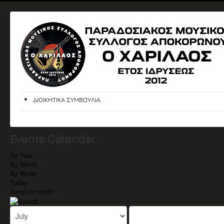
ΔΙΟΙΚΗΤΙΚΑ ΣΥΜΒΟΥΛΙΑ
Events Calendar
By Year
By Month
By Week
Today
Jump to month