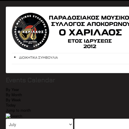
ΔΙΟΙΚΗΤΙΚΑ ΣΥΜΒΟΥΛΙΑ
Events Calendar
By Year
By Month
By Week
Today
Jump to month