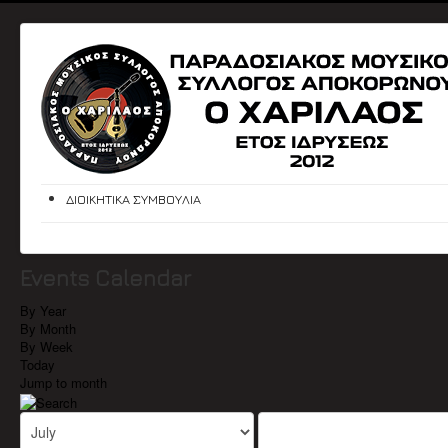
ΔΙΟΙΚΗΤΙΚΑ ΣΥΜΒΟΥΛΙΑ
Events Calendar
By Year
By Month
By Week
Today
Jump to month