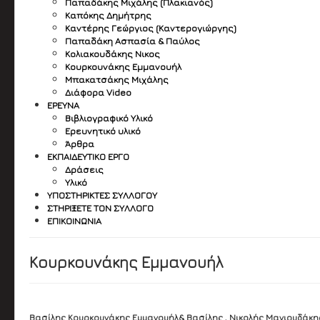
Παπαδάκης Μιχάλης (Πλακιανός)
Καπόκης Δημήτρης
Καντέρης Γεώργιος (Καντερογιώργης)
Παπαδάκη Ασπασία & Παύλος
Κολιακουδάκης Νικος
Κουρκουνάκης Εμμανουήλ
Μπακατσάκης Μιχάλης
Διάφορα Video
ΈΡΕΥΝΑ
Βιβλιογραφικό Υλικό
Ερευνητικό υλικό
Άρθρα
ΕΚΠΑΙΔΕΥΤΙΚΌ ΈΡΓΟ
Δράσεις
Υλικό
ΥΠΟΣΤΗΡΙΚΤΈΣ ΣΥΛΛΌΓΟΥ
ΣΤΗΡΊΞΕΤΕ ΤΟΝ ΣΎΛΛΟΓΟ
ΕΠΙΚΟΙΝΩΝΊΑ
Κουρκουνάκης Εμμανουήλ
Βασίλης Κουρκουνάκης Εμμανουήλ& Βασίλης , Νικολής Μανιουδάκη