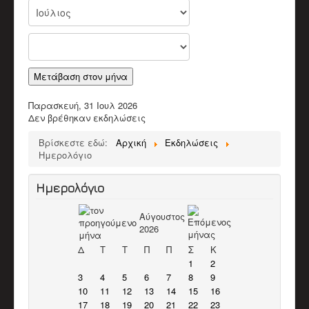
Παλαιοί Μουσικοί
ΒΙΝΤΕΟ
Π.Μ. Σύλλογος Αποκορώνου "Ο Χαρίλαος"
Χαρίλαος Πιπεράκης
Παπαδάκης Μιχάλης (Πλακιανός)
Καπόκης Δημήτρης
Μετάβαση στον μήνα
Καντέρης Γεώργιος (Καντερογιώργης)
Παπαδάκη Ασπασία & Παύλος
Παρασκευή, 31 Ιουλ 2026
Κολιακουδάκης Νικος
Δεν βρέθηκαν εκδηλώσεις
Κουρκουνάκης Εμμανουήλ
Μπακατσάκης Μιχάλης
Βρίσκεστε εδώ:
Αρχική
Εκδηλώσεις
Διάφορα Video
Ημερολόγιο
ΈΡΕΥΝΑ
Βιβλιογραφικό Υλικό
Ερευνητικό υλικό
Ημερολόγιο
Άρθρα
ΕΚΠΑΙΔΕΥΤΙΚΌ ΈΡΓΟ
Αύγουστος
Δράσεις
2026
Υλικό
ΥΠΟΣΤΗΡΙΚΤΈΣ ΣΥΛΛΌΓΟΥ
Δ
Τ
Τ
Π
Π
Σ
Κ
ΣΤΗΡΊΞΕΤΕ ΤΟΝ ΣΎΛΛΟΓΟ
1
2
ΕΠΙΚΟΙΝΩΝΊΑ
3
4
5
6
7
8
9
10
11
12
13
14
15
16
17
18
19
20
21
22
23