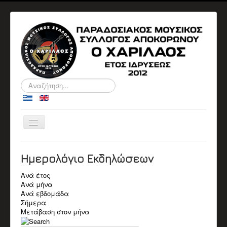
Αναζήτηση...
Εναλλαγή
πλοήγησης
ΑΡΧΙΚΉ
Ο ΣΎΛΛΟΓΟΣ
Ημερολόγιο Εκδηλώσεων
ΠΛΗΡΟΦΟΡΙΕΣ
ΔΙΟΙΚΗΤΙΚΑ ΣΥΜΒΟΥΛΙΑ
Ανά έτος
ΑΝΑΚΟΙΝΩΣΕΙΣ
Ανά μήνα
ΕΚΔΗΛΏΣΕΙΣ
Ανά εβδομάδα
Αρχείο Εκδηλώσεων
Σήμερα
Ημερολόγιο
Μετάβαση στον μήνα
ΒΙΟΓΡΑΦΙΚΆ
Βιογραφικά Μελών