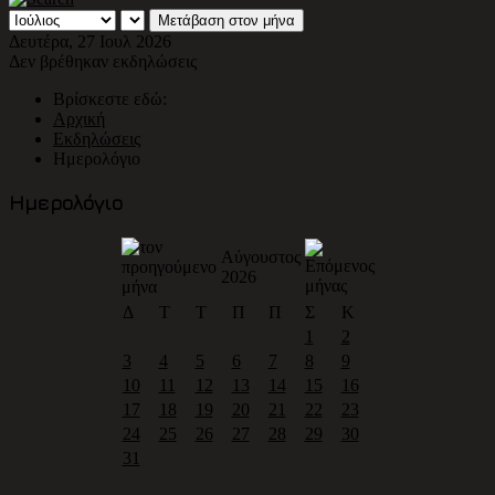
Μετάβαση στον μήνα
Δευτέρα, 27 Ιουλ 2026
Δεν βρέθηκαν εκδηλώσεις
Βρίσκεστε εδώ:
Αρχική
Εκδηλώσεις
Ημερολόγιο
Ημερολόγιο
Αύγουστος
2026
Δ
Τ
Τ
Π
Π
Σ
Κ
1
2
3
4
5
6
7
8
9
10
11
12
13
14
15
16
17
18
19
20
21
22
23
24
25
26
27
28
29
30
31