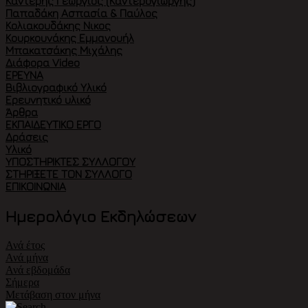
Καντέρης Γεώργιος (Καντερογιώργης)
Παπαδάκη Ασπασία & Παύλος
Κολιακουδάκης Νικος
Κουρκουνάκης Εμμανουήλ
Μπακατσάκης Μιχάλης
Διάφορα Video
ΈΡΕΥΝΑ
Βιβλιογραφικό Υλικό
Ερευνητικό υλικό
Άρθρα
ΕΚΠΑΙΔΕΥΤΙΚΌ ΈΡΓΟ
Δράσεις
Υλικό
ΥΠΟΣΤΗΡΙΚΤΈΣ ΣΥΛΛΌΓΟΥ
ΣΤΗΡΊΞΕΤΕ ΤΟΝ ΣΎΛΛΟΓΟ
ΕΠΙΚΟΙΝΩΝΊΑ
Ημερολόγιο Εκδηλώσεων
Ανά έτος
Ανά μήνα
Ανά εβδομάδα
Σήμερα
Μετάβαση στον μήνα