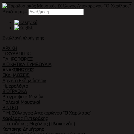
Αναζήτηση...
Εναλλαγή πλοήγησης
ΑΡΧΙΚΉ
Ο ΣΎΛΛΟΓΟΣ
ΠΛΗΡΟΦΟΡΙΕΣ
ΔΙΟΙΚΗΤΙΚΑ ΣΥΜΒΟΥΛΙΑ
ΑΝΑΚΟΙΝΩΣΕΙΣ
ΕΚΔΗΛΏΣΕΙΣ
Αρχείο Εκδηλώσεων
Ημερολόγιο
ΒΙΟΓΡΑΦΙΚΆ
Βιογραφικά Μελών
Παλαιοί Μουσικοί
ΒΙΝΤΕΟ
Π.Μ. Σύλλογος Αποκορώνου "Ο Χαρίλαος"
Χαρίλαος Πιπεράκης
Παπαδάκης Μιχάλης (Πλακιανός)
Καπόκης Δημήτρης