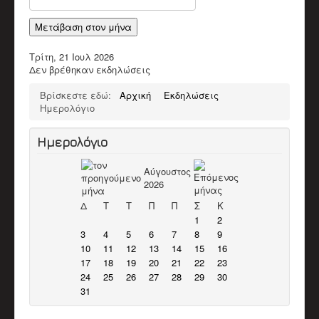
Παπαδάκης Μιχάλης (Πλακιανός)
Καπόκης Δημήτρης
Μετάβαση στον μήνα
Καντέρης Γεώργιος (Καντερογιώργης)
Παπαδάκη Ασπασία & Παύλος
Τρίτη, 21 Ιουλ 2026
Κολιακουδάκης Νικος
Δεν βρέθηκαν εκδηλώσεις
Κουρκουνάκης Εμμανουήλ
Μπακατσάκης Μιχάλης
Βρίσκεστε εδώ:
Αρχική
Εκδηλώσεις
Διάφορα Video
Ημερολόγιο
ΈΡΕΥΝΑ
Βιβλιογραφικό Υλικό
Ερευνητικό υλικό
Ημερολόγιο
Άρθρα
ΕΚΠΑΙΔΕΥΤΙΚΌ ΈΡΓΟ
Αύγουστος
Δράσεις
2026
Υλικό
ΥΠΟΣΤΗΡΙΚΤΈΣ ΣΥΛΛΌΓΟΥ
Δ
Τ
Τ
Π
Π
Σ
Κ
ΣΤΗΡΊΞΕΤΕ ΤΟΝ ΣΎΛΛΟΓΟ
1
2
ΕΠΙΚΟΙΝΩΝΊΑ
3
4
5
6
7
8
9
10
11
12
13
14
15
16
17
18
19
20
21
22
23
24
25
26
27
28
29
30
31