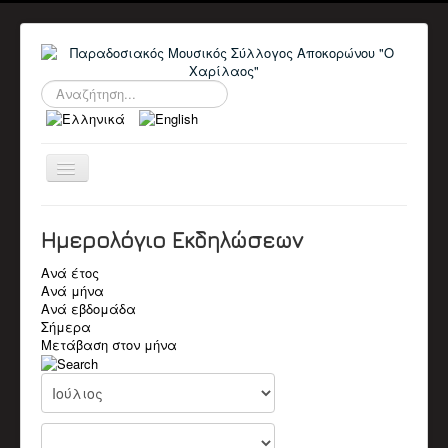
Αναζήτηση...
Εναλλαγή
πλοήγησης
ΑΡΧΙΚΉ
Ο ΣΎΛΛΟΓΟΣ
Ημερολόγιο Εκδηλώσεων
ΠΛΗΡΟΦΟΡΙΕΣ
ΔΙΟΙΚΗΤΙΚΑ ΣΥΜΒΟΥΛΙΑ
Ανά έτος
ΑΝΑΚΟΙΝΩΣΕΙΣ
Ανά μήνα
ΕΚΔΗΛΏΣΕΙΣ
Ανά εβδομάδα
Αρχείο Εκδηλώσεων
Σήμερα
Ημερολόγιο
Μετάβαση στον μήνα
ΒΙΟΓΡΑΦΙΚΆ
Βιογραφικά Μελών
Παλαιοί Μουσικοί
ΒΙΝΤΕΟ
Π.Μ. Σύλλογος Αποκορώνου "Ο Χαρίλαος"
Χαρίλαος Πιπεράκης