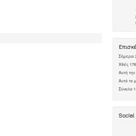
Επισκ
Σήμερα
Χθές
176
Αυτή τη
Αυτό το
Σύνολο
1
Social