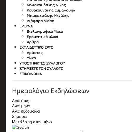
Κολιακουδάκης Νικος
Κουρκουνάκης Εμμανουήλ
Μπακατσάκης Μιχάλης
Διάφορα Video
ΈΡΕΥΝΑ
Βιβλιογραφικό Υλικό
Ερευνητικό υλικό
Άρθρα
ΕΚΠΑΙΔΕΥΤΙΚΌ ΈΡΓΟ
Δράσεις
Υλικό
ΥΠΟΣΤΗΡΙΚΤΈΣ ΣΥΛΛΌΓΟΥ
ΣΤΗΡΊΞΕΤΕ ΤΟΝ ΣΎΛΛΟΓΟ
ΕΠΙΚΟΙΝΩΝΊΑ
Ημερολόγιο Εκδηλώσεων
Ανά έτος
Ανά μήνα
Ανά εβδομάδα
Σήμερα
Μετάβαση στον μήνα