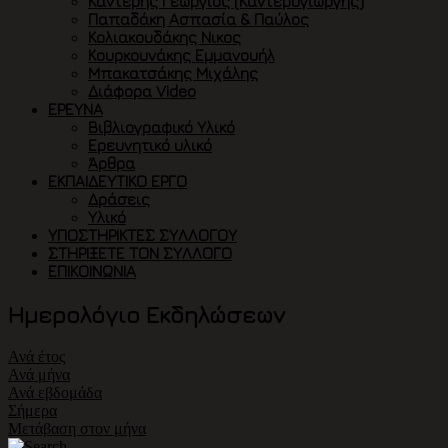
Καντέρης Γεώργιος (Καντερογιώργης)
Παπαδάκη Ασπασία & Παύλος
Κολιακουδάκης Νικος
Κουρκουνάκης Εμμανουήλ
Μπακατσάκης Μιχάλης
Διάφορα Video
ΈΡΕΥΝΑ
Βιβλιογραφικό Υλικό
Ερευνητικό υλικό
Άρθρα
ΕΚΠΑΙΔΕΥΤΙΚΌ ΈΡΓΟ
Δράσεις
Υλικό
ΥΠΟΣΤΗΡΙΚΤΈΣ ΣΥΛΛΌΓΟΥ
ΣΤΗΡΊΞΕΤΕ ΤΟΝ ΣΎΛΛΟΓΟ
ΕΠΙΚΟΙΝΩΝΊΑ
Ημερολόγιο Εκδηλώσεων
Ανά έτος
Ανά μήνα
Ανά εβδομάδα
Σήμερα
Μετάβαση στον μήνα