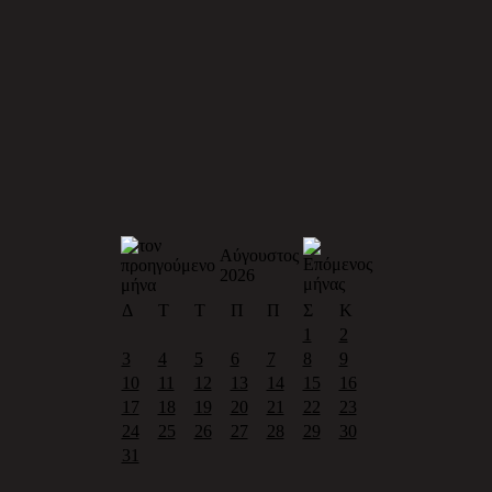
Αύγουστος
2026
Δ
Τ
Τ
Π
Π
Σ
Κ
1
2
3
4
5
6
7
8
9
10
11
12
13
14
15
16
17
18
19
20
21
22
23
24
25
26
27
28
29
30
31