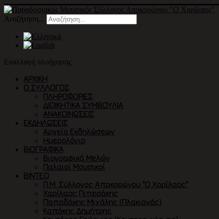
Αναζήτηση...
Εναλλαγή πλοήγησης
ΑΡΧΙΚΉ
Ο ΣΎΛΛΟΓΟΣ
ΠΛΗΡΟΦΟΡΙΕΣ
ΔΙΟΙΚΗΤΙΚΑ ΣΥΜΒΟΥΛΙΑ
ΑΝΑΚΟΙΝΩΣΕΙΣ
ΕΚΔΗΛΏΣΕΙΣ
Αρχείο Εκδηλώσεων
Ημερολόγιο
ΒΙΟΓΡΑΦΙΚΆ
Βιογραφικά Μελών
Παλαιοί Μουσικοί
ΒΙΝΤΕΟ
Π.Μ. Σύλλογος Αποκορώνου "Ο Χαρίλαος"
Χαρίλαος Πιπεράκης
Παπαδάκης Μιχάλης (Πλακιανός)
Καπόκης Δημήτρης