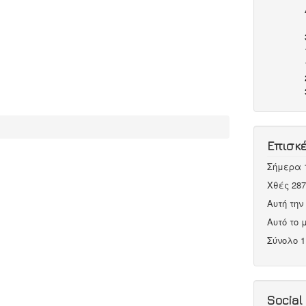
Επισκ
Σήμερα
Χθές
287
Αυτή τη
Αυτό το
Σύνολο
1
Social