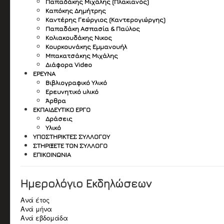
Παπαδάκης Μιχάλης (Πλακιανός)
Καπόκης Δημήτρης
Καντέρης Γεώργιος (Καντερογιώργης)
Παπαδάκη Ασπασία & Παύλος
Κολιακουδάκης Νικος
Κουρκουνάκης Εμμανουήλ
Μπακατσάκης Μιχάλης
Διάφορα Video
ΈΡΕΥΝΑ
Βιβλιογραφικό Υλικό
Ερευνητικό υλικό
Άρθρα
ΕΚΠΑΙΔΕΥΤΙΚΌ ΈΡΓΟ
Δράσεις
Υλικό
ΥΠΟΣΤΗΡΙΚΤΈΣ ΣΥΛΛΌΓΟΥ
ΣΤΗΡΊΞΕΤΕ ΤΟΝ ΣΎΛΛΟΓΟ
ΕΠΙΚΟΙΝΩΝΊΑ
Ημερολόγιο Εκδηλώσεων
Ανά έτος
Ανά μήνα
Ανά εβδομάδα