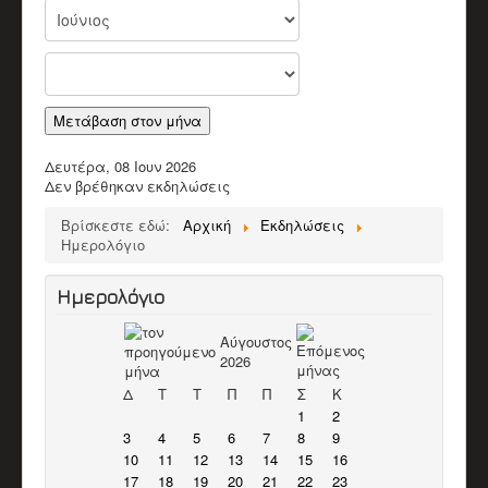
Παλαιοί Μουσικοί
ΒΙΝΤΕΟ
Π.Μ. Σύλλογος Αποκορώνου "Ο Χαρίλαος"
Χαρίλαος Πιπεράκης
Παπαδάκης Μιχάλης (Πλακιανός)
Καπόκης Δημήτρης
Μετάβαση στον μήνα
Καντέρης Γεώργιος (Καντερογιώργης)
Παπαδάκη Ασπασία & Παύλος
Δευτέρα, 08 Ιουν 2026
Κολιακουδάκης Νικος
Δεν βρέθηκαν εκδηλώσεις
Κουρκουνάκης Εμμανουήλ
Μπακατσάκης Μιχάλης
Βρίσκεστε εδώ:
Αρχική
Εκδηλώσεις
Διάφορα Video
Ημερολόγιο
ΈΡΕΥΝΑ
Βιβλιογραφικό Υλικό
Ερευνητικό υλικό
Ημερολόγιο
Άρθρα
ΕΚΠΑΙΔΕΥΤΙΚΌ ΈΡΓΟ
Αύγουστος
Δράσεις
2026
Υλικό
ΥΠΟΣΤΗΡΙΚΤΈΣ ΣΥΛΛΌΓΟΥ
Δ
Τ
Τ
Π
Π
Σ
Κ
ΣΤΗΡΊΞΕΤΕ ΤΟΝ ΣΎΛΛΟΓΟ
1
2
ΕΠΙΚΟΙΝΩΝΊΑ
3
4
5
6
7
8
9
10
11
12
13
14
15
16
17
18
19
20
21
22
23