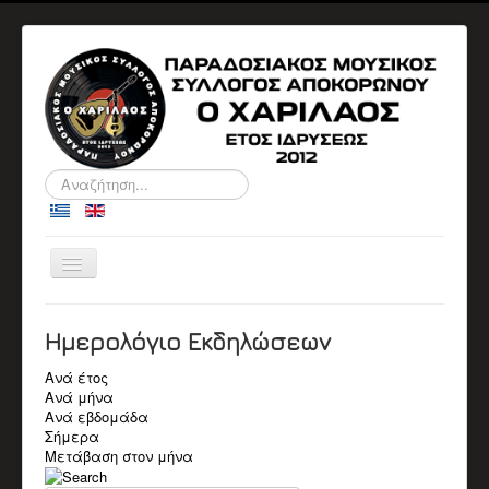
Αναζήτηση...
Εναλλαγή
πλοήγησης
ΑΡΧΙΚΉ
Ο ΣΎΛΛΟΓΟΣ
Ημερολόγιο Εκδηλώσεων
ΠΛΗΡΟΦΟΡΙΕΣ
ΔΙΟΙΚΗΤΙΚΑ ΣΥΜΒΟΥΛΙΑ
Ανά έτος
ΑΝΑΚΟΙΝΩΣΕΙΣ
Ανά μήνα
ΕΚΔΗΛΏΣΕΙΣ
Ανά εβδομάδα
Αρχείο Εκδηλώσεων
Σήμερα
Ημερολόγιο
Μετάβαση στον μήνα
ΒΙΟΓΡΑΦΙΚΆ
Βιογραφικά Μελών