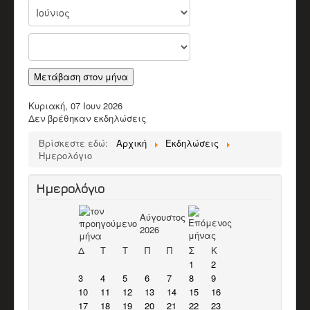
Παλαιοί Μουσικοί
ΒΙΝΤΕΟ
Π.Μ. Σύλλογος Αποκορώνου "Ο Χαρίλαος"
Χαρίλαος Πιπεράκης
Παπαδάκης Μιχάλης (Πλακιανός)
Καπόκης Δημήτρης
Μετάβαση στον μήνα
Καντέρης Γεώργιος (Καντερογιώργης)
Παπαδάκη Ασπασία & Παύλος
Κυριακή, 07 Ιουν 2026
Κολιακουδάκης Νικος
Δεν βρέθηκαν εκδηλώσεις
Κουρκουνάκης Εμμανουήλ
Μπακατσάκης Μιχάλης
Βρίσκεστε εδώ:
Αρχική
Εκδηλώσεις
Διάφορα Video
Ημερολόγιο
ΈΡΕΥΝΑ
Βιβλιογραφικό Υλικό
Ερευνητικό υλικό
Ημερολόγιο
Άρθρα
ΕΚΠΑΙΔΕΥΤΙΚΌ ΈΡΓΟ
Αύγουστος
Δράσεις
2026
Υλικό
ΥΠΟΣΤΗΡΙΚΤΈΣ ΣΥΛΛΌΓΟΥ
Δ
Τ
Τ
Π
Π
Σ
Κ
ΣΤΗΡΊΞΕΤΕ ΤΟΝ ΣΎΛΛΟΓΟ
1
2
ΕΠΙΚΟΙΝΩΝΊΑ
3
4
5
6
7
8
9
10
11
12
13
14
15
16
17
18
19
20
21
22
23