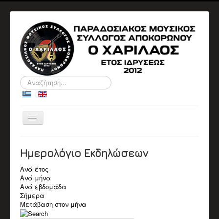
Αναζήτηση...
Εναλλαγή
πλοήγησης
ΑΡΧΙΚΉ
Ο ΣΎΛΛΟΓΟΣ
Ημερολόγιο Εκδηλώσεων
ΠΛΗΡΟΦΟΡΙΕΣ
ΔΙΟΙΚΗΤΙΚΑ ΣΥΜΒΟΥΛΙΑ
Ανά έτος
ΑΝΑΚΟΙΝΩΣΕΙΣ
Ανά μήνα
ΕΚΔΗΛΏΣΕΙΣ
Ανά εβδομάδα
Αρχείο Εκδηλώσεων
Σήμερα
Ημερολόγιο
Μετάβαση στον μήνα
ΒΙΟΓΡΑΦΙΚΆ
Βιογραφικά Μελών