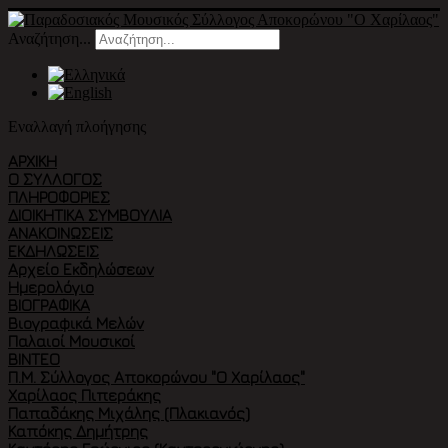
Αναζήτηση...
Εναλλαγή πλοήγησης
ΑΡΧΙΚΉ
Ο ΣΎΛΛΟΓΟΣ
ΠΛΗΡΟΦΟΡΙΕΣ
ΔΙΟΙΚΗΤΙΚΑ ΣΥΜΒΟΥΛΙΑ
ΑΝΑΚΟΙΝΩΣΕΙΣ
ΕΚΔΗΛΏΣΕΙΣ
Αρχείο Εκδηλώσεων
Ημερολόγιο
ΒΙΟΓΡΑΦΙΚΆ
Βιογραφικά Μελών
Παλαιοί Μουσικοί
ΒΙΝΤΕΟ
Π.Μ. Σύλλογος Αποκορώνου "Ο Χαρίλαος"
Χαρίλαος Πιπεράκης
Παπαδάκης Μιχάλης (Πλακιανός)
Καπόκης Δημήτρης