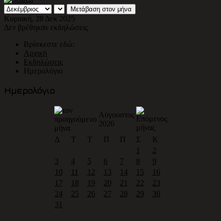
Μετάβαση στον μήνα
Κυριακή, 28 Δεκ 2025
Δεν βρέθηκαν εκδηλώσεις
Βρίσκεστε εδώ:
Αρχική
Εκδηλώσεις
Ημερολόγιο
Ημερολόγιο
Αύγουστος
2026
Δ
Τ
Τ
Π
Π
Σ
Κ
1
2
3
4
5
6
7
8
9
10
11
12
13
14
15
16
17
18
19
20
21
22
23
24
25
26
27
28
29
30
31