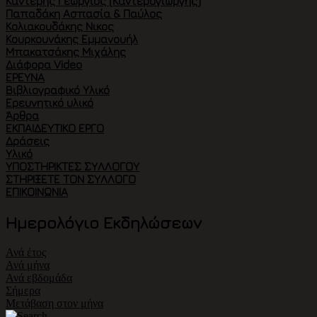
Καντέρης Γεώργιος (Καντερογιώργης)
Παπαδάκη Ασπασία & Παύλος
Κολιακουδάκης Νικος
Κουρκουνάκης Εμμανουήλ
Μπακατσάκης Μιχάλης
Διάφορα Video
ΈΡΕΥΝΑ
Βιβλιογραφικό Υλικό
Ερευνητικό υλικό
Άρθρα
ΕΚΠΑΙΔΕΥΤΙΚΌ ΈΡΓΟ
Δράσεις
Υλικό
ΥΠΟΣΤΗΡΙΚΤΈΣ ΣΥΛΛΌΓΟΥ
ΣΤΗΡΊΞΕΤΕ ΤΟΝ ΣΎΛΛΟΓΟ
ΕΠΙΚΟΙΝΩΝΊΑ
Ημερολόγιο Εκδηλώσεων
Ανά έτος
Ανά μήνα
Ανά εβδομάδα
Σήμερα
Μετάβαση στον μήνα