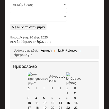
Παλαιοί Μουσικοί
ΒΙΝΤΕΟ
Π.Μ. Σύλλογος Αποκορώνου "Ο Χαρίλαος"
Χαρίλαος Πιπεράκης
Παπαδάκης Μιχάλης (Πλακιανός)
Καπόκης Δημήτρης
Μετάβαση στον μήνα
Καντέρης Γεώργιος (Καντερογιώργης)
Παπαδάκη Ασπασία & Παύλος
Παρασκευή, 26 Δεκ 2025
Κολιακουδάκης Νικος
Δεν βρέθηκαν εκδηλώσεις
Κουρκουνάκης Εμμανουήλ
Μπακατσάκης Μιχάλης
Βρίσκεστε εδώ:
Αρχική
Εκδηλώσεις
Διάφορα Video
Ημερολόγιο
ΈΡΕΥΝΑ
Βιβλιογραφικό Υλικό
Ερευνητικό υλικό
Ημερολόγιο
Άρθρα
ΕΚΠΑΙΔΕΥΤΙΚΌ ΈΡΓΟ
Αύγουστος
Δράσεις
2026
Υλικό
ΥΠΟΣΤΗΡΙΚΤΈΣ ΣΥΛΛΌΓΟΥ
Δ
Τ
Τ
Π
Π
Σ
Κ
ΣΤΗΡΊΞΕΤΕ ΤΟΝ ΣΎΛΛΟΓΟ
1
2
ΕΠΙΚΟΙΝΩΝΊΑ
3
4
5
6
7
8
9
10
11
12
13
14
15
16
17
18
19
20
21
22
23