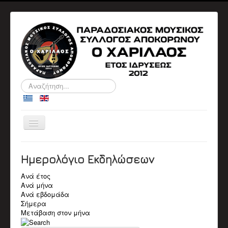
Αναζήτηση...
Εναλλαγή
πλοήγησης
ΑΡΧΙΚΉ
Ο ΣΎΛΛΟΓΟΣ
Ημερολόγιο Εκδηλώσεων
ΠΛΗΡΟΦΟΡΙΕΣ
ΔΙΟΙΚΗΤΙΚΑ ΣΥΜΒΟΥΛΙΑ
Ανά έτος
ΑΝΑΚΟΙΝΩΣΕΙΣ
Ανά μήνα
ΕΚΔΗΛΏΣΕΙΣ
Ανά εβδομάδα
Αρχείο Εκδηλώσεων
Σήμερα
Ημερολόγιο
Μετάβαση στον μήνα
ΒΙΟΓΡΑΦΙΚΆ
Βιογραφικά Μελών