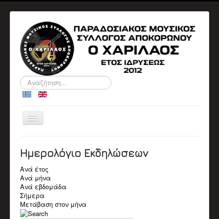
Αναζήτηση...
Εναλλαγή
πλοήγησης
ΑΡΧΙΚΉ
Ο ΣΎΛΛΟΓΟΣ
Ημερολόγιο Εκδηλώσεων
ΠΛΗΡΟΦΟΡΙΕΣ
ΔΙΟΙΚΗΤΙΚΑ ΣΥΜΒΟΥΛΙΑ
Ανά έτος
ΑΝΑΚΟΙΝΩΣΕΙΣ
Ανά μήνα
ΕΚΔΗΛΏΣΕΙΣ
Ανά εβδομάδα
Αρχείο Εκδηλώσεων
Σήμερα
Ημερολόγιο
Μετάβαση στον μήνα
ΒΙΟΓΡΑΦΙΚΆ
Βιογραφικά Μελών