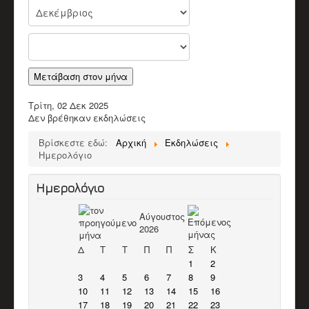
Παλαιοί Μουσικοί
ΒΙΝΤΕΟ
Π.Μ. Σύλλογος Αποκορώνου "Ο Χαρίλαος"
Χαρίλαος Πιπεράκης
Παπαδάκης Μιχάλης (Πλακιανός)
Καπόκης Δημήτρης
Μετάβαση στον μήνα
Καντέρης Γεώργιος (Καντερογιώργης)
Παπαδάκη Ασπασία & Παύλος
Τρίτη, 02 Δεκ 2025
Κολιακουδάκης Νικος
Δεν βρέθηκαν εκδηλώσεις
Κουρκουνάκης Εμμανουήλ
Μπακατσάκης Μιχάλης
Βρίσκεστε εδώ:
Αρχική
Εκδηλώσεις
Διάφορα Video
Ημερολόγιο
ΈΡΕΥΝΑ
Βιβλιογραφικό Υλικό
Ερευνητικό υλικό
Ημερολόγιο
Άρθρα
ΕΚΠΑΙΔΕΥΤΙΚΌ ΈΡΓΟ
Αύγουστος
Δράσεις
2026
Υλικό
ΥΠΟΣΤΗΡΙΚΤΈΣ ΣΥΛΛΌΓΟΥ
Δ
Τ
Τ
Π
Π
Σ
Κ
ΣΤΗΡΊΞΕΤΕ ΤΟΝ ΣΎΛΛΟΓΟ
1
2
ΕΠΙΚΟΙΝΩΝΊΑ
3
4
5
6
7
8
9
10
11
12
13
14
15
16
17
18
19
20
21
22
23