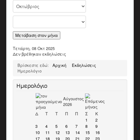
Παλαιοί Μουσικοί
ΒΙΝΤΕΟ
Π.Μ. Σύλλογος Αποκορώνου "Ο Χαρίλαος"
Χαρίλαος Πιπεράκης
Παπαδάκης Μιχάλης (Πλακιανός)
Καπόκης Δημήτρης
Μετάβαση στον μήνα
Καντέρης Γεώργιος (Καντερογιώργης)
Παπαδάκη Ασπασία & Παύλος
Τετάρτη, 08 Οκτ 2025
Κολιακουδάκης Νικος
Δεν βρέθηκαν εκδηλώσεις
Κουρκουνάκης Εμμανουήλ
Μπακατσάκης Μιχάλης
Βρίσκεστε εδώ:
Αρχική
Εκδηλώσεις
Διάφορα Video
Ημερολόγιο
ΈΡΕΥΝΑ
Βιβλιογραφικό Υλικό
Ερευνητικό υλικό
Ημερολόγιο
Άρθρα
ΕΚΠΑΙΔΕΥΤΙΚΌ ΈΡΓΟ
Αύγουστος
Δράσεις
2026
Υλικό
ΥΠΟΣΤΗΡΙΚΤΈΣ ΣΥΛΛΌΓΟΥ
Δ
Τ
Τ
Π
Π
Σ
Κ
ΣΤΗΡΊΞΕΤΕ ΤΟΝ ΣΎΛΛΟΓΟ
1
2
ΕΠΙΚΟΙΝΩΝΊΑ
3
4
5
6
7
8
9
10
11
12
13
14
15
16
17
18
19
20
21
22
23