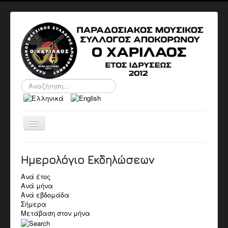
Αναζήτηση...
Εναλλαγή
πλοήγησης
ΑΡΧΙΚΉ
Ο ΣΎΛΛΟΓΟΣ
Ημερολόγιο Εκδηλώσεων
ΠΛΗΡΟΦΟΡΙΕΣ
ΔΙΟΙΚΗΤΙΚΑ ΣΥΜΒΟΥΛΙΑ
Ανά έτος
ΑΝΑΚΟΙΝΩΣΕΙΣ
Ανά μήνα
ΕΚΔΗΛΏΣΕΙΣ
Ανά εβδομάδα
Αρχείο Εκδηλώσεων
Σήμερα
Ημερολόγιο
Μετάβαση στον μήνα
ΒΙΟΓΡΑΦΙΚΆ
Βιογραφικά Μελών