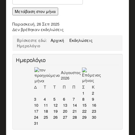
Παπαδάκης Μιχάλης (Πλακιανός)
Καπόκης Δημήτρης
Μετάβαση στον μήνα
Καντέρης Γεώργιος (Καντερογιώργης)
Παπαδάκη Ασπασία & Παύλος
Παρασκευή, 26 Σεπ 2025
Κολιακουδάκης Νικος
Δεν βρέθηκαν εκδηλώσεις
Κουρκουνάκης Εμμανουήλ
Μπακατσάκης Μιχάλης
Βρίσκεστε εδώ:
Αρχική
Εκδηλώσεις
Διάφορα Video
Ημερολόγιο
ΈΡΕΥΝΑ
Βιβλιογραφικό Υλικό
Ερευνητικό υλικό
Ημερολόγιο
Άρθρα
ΕΚΠΑΙΔΕΥΤΙΚΌ ΈΡΓΟ
Αύγουστος
Δράσεις
2026
Υλικό
ΥΠΟΣΤΗΡΙΚΤΈΣ ΣΥΛΛΌΓΟΥ
Δ
Τ
Τ
Π
Π
Σ
Κ
ΣΤΗΡΊΞΕΤΕ ΤΟΝ ΣΎΛΛΟΓΟ
1
2
ΕΠΙΚΟΙΝΩΝΊΑ
3
4
5
6
7
8
9
10
11
12
13
14
15
16
17
18
19
20
21
22
23
24
25
26
27
28
29
30
31