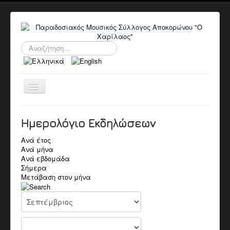
Αναζήτηση...
Εναλλαγή
πλοήγησης
ΑΡΧΙΚΉ
Ο ΣΎΛΛΟΓΟΣ
Ημερολόγιο Εκδηλώσεων
ΠΛΗΡΟΦΟΡΙΕΣ
ΔΙΟΙΚΗΤΙΚΑ ΣΥΜΒΟΥΛΙΑ
Ανά έτος
ΑΝΑΚΟΙΝΩΣΕΙΣ
Ανά μήνα
ΕΚΔΗΛΏΣΕΙΣ
Ανά εβδομάδα
Αρχείο Εκδηλώσεων
Σήμερα
Ημερολόγιο
Μετάβαση στον μήνα
ΒΙΟΓΡΑΦΙΚΆ
Βιογραφικά Μελών
Παλαιοί Μουσικοί
ΒΙΝΤΕΟ
Π.Μ. Σύλλογος Αποκορώνου "Ο Χαρίλαος"
Χαρίλαος Πιπεράκης